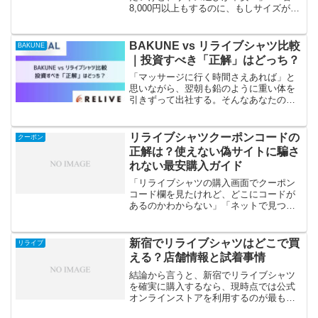
8,000円以上もするのに、もしサイズが合
わなかったらどうしよう。ユニクロのM
サイズと同じ感覚でいいのかな？」今、
あなたは購入ボタンを押す寸前で、そん
BAKUNE vs リライブシャツ比較
BAKUNE
な不安に駆られてい...
｜投資すべき「正解」はどっち？
「マッサージに行く時間さえあれば」と
思いながら、翌朝も鉛のように重い体を
引きずって出社する。そんなあなたのよ
うな方にこそ、お伝えしたい結論があり
ます。結論から申し上げましょう。あな
たの疲れの原因が「睡眠中のリラックス
リライブシャツクーポンコードの
クーポン
不足」や「休息の質」にあ...
正解は？使えない偽サイトに騙さ
れない最安購入ガイド
「リライブシャツの購入画面でクーポン
コード欄を見たけれど、どこにコードが
あるのかわからない」「ネットで見つけ
たコードを入力したのにエラーが出
る……」と、決済直前で足止めを食らっ
ていませんか。結論から申し上げます。
新宿でリライブシャツはどこで買
リライブ
2025年現在、ネット上の掲...
える？店舗情報と試着事情
結論から言うと、新宿でリライブシャツ
を確実に購入するなら、現時点では公式
オンラインストアを利用するのが最も安
心です。なぜなら、地域によっては、在