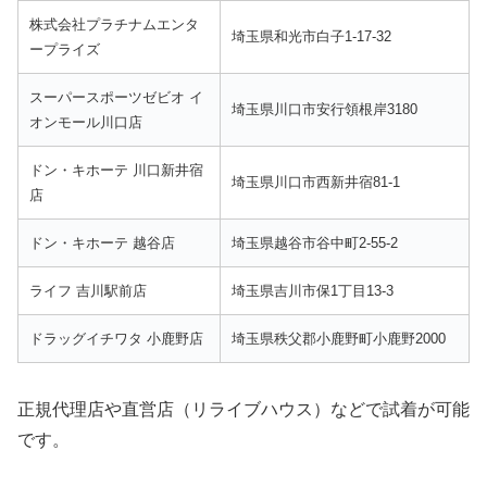
株式会社プラチナムエンタ
埼玉県和光市白子1-17-32
ープライズ
スーパースポーツゼビオ イ
埼玉県川口市安行領根岸3180
オンモール川口店
ドン・キホーテ 川口新井宿
埼玉県川口市西新井宿81-1
店
ドン・キホーテ 越谷店
埼玉県越谷市谷中町2-55-2
ライフ 吉川駅前店
埼玉県吉川市保1丁目13-3
ドラッグイチワタ 小鹿野店
埼玉県秩父郡小鹿野町小鹿野2000
正規代理店や直営店（リライブハウス）などで試着が可能
です。