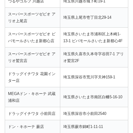
つるやゴルフ 川越店
埼玉県川越市城下町19-1
スーパースポーツゼビオ ア
埼玉県上尾市壱丁目北29-14
リオ上尾店
スーパースポーツゼビオ ビ
埼玉県さいたま市浦和区上木崎1-
バモールさいたま新都心店
13-1 ビバモールさいたま新都心4F
スーパースポーツゼビオ ア
埼玉県久喜市久本寺字谷田7-1 アリ
リオ鷲宮店
オ鷲宮2F
ドラッグイチワタ 花園イン
埼玉県深谷市荒川字天神159-1
ター店
MEGAドン・キホーテ 武蔵
埼玉県さいたま市南区白幡5-16-10
浦和店
ドラッグイチワタ 小前田店
埼玉県深谷市小前田2540
ドン・キホーテ 蕨店
埼玉県蕨市錦町1-11-11