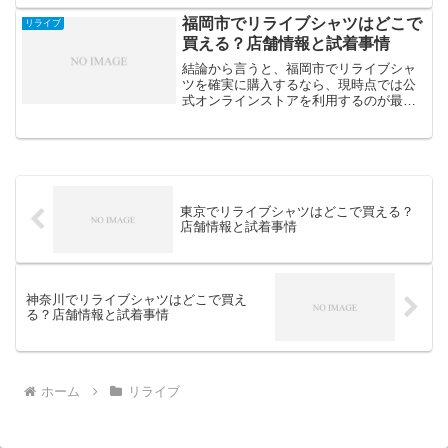
庫やサイズが安定していないケースが多
いからです。この記事では、新宿でリラ
福岡市でリライブシャツはどこで
リライブ
イブシャツを店舗購入でき...
買える？店舗情報と試着事情
結論から言うと、福岡市でリライブシャ
ツを確実に購入するなら、現時点では公
式オンラインストアを利用するのが最も
安心です。なぜなら、地域によっては、
在庫やサイズが安定していないケースが
多いからです。この記事では、福岡市で
リライブシャツを店舗購入...
東京でリライブシャツはどこで買える？
店舗情報と試着事情
神奈川でリライブシャツはどこで買え
る？店舗情報と試着事情
ホーム
リライブ