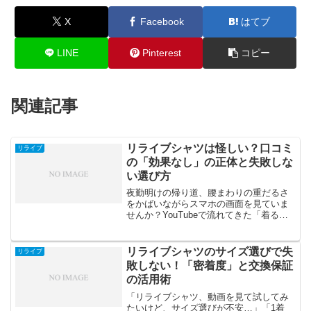
X
Facebook
はてブ
LINE
Pinterest
コピー
関連記事
リライブシャツは怪しい？口コミ
リライブ
の「効果なし」の正体と失敗しな
い選び方
夜勤明けの帰り道、腰まわりの重だるさ
をかばいながらスマホの画面を見ていま
せんか？YouTubeで流れてきた「着るだ
けで変わる」という系の動画。「そんな
都合のいい話ある？」「また誇張じゃな
い？」と疑いながらも、心のどこかで“も
リライブシャツのサイズ選びで失
リライブ
しラクになるなら...
敗しない！「密着度」と交換保証
の活用術
「リライブシャツ、動画を見て試してみ
たいけど、サイズ選びが不安…」「1着